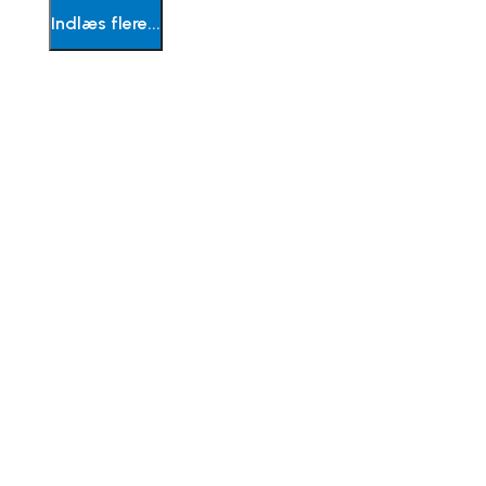
Indlæs flere...
Keyvision har mange års erfaring som låsesmed
og tilbyder derfor låseservice af enhver art.
Magle Torv 12, st.,
2860 Søborg

31 33 34 34