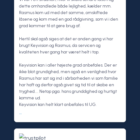
dette omhandlede både lejlighed, kælder mm.
Rasmus kom ud med det samme, omskiftede
låsene og kom med en god rådgivning, som vi i den
grad kommer til at gøre brug af.
Hertil skal også siges at det er anden gang vi har
brugt Keyvision og Rasmus, da servicen og
kvaliteten hver gang har været helt i top.
Keyvision kan i aller højeste grad anbefales. Der er
ikke blot grundighed, men også en venlighed hvor
Rasmus har sat sig ind i sårbarheden vi som familie
har haft og derfor også givet sig tid til at skabe en
tryghed.... Netop pga. hans grunddighed og hurtigt
komme ud.
Keyvision kan helt klart anbefales til UG.
...